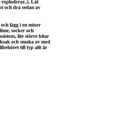
e exploderar..). Låt
ot och dra sedan av
 och lägg i en mixer
 lime, socker och
istens, lite större bitar
smaksak och smaka av med
lbehöret till typ allt är