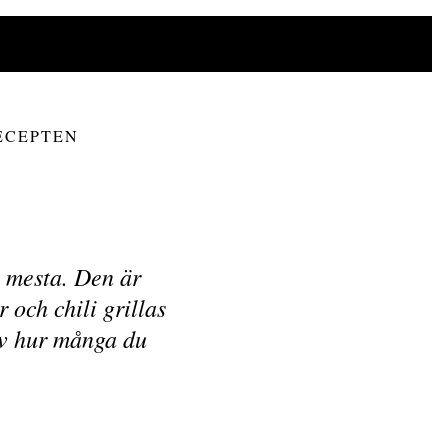
ECEPTEN
t mesta. Den är
 och chili grillas
älv hur många du