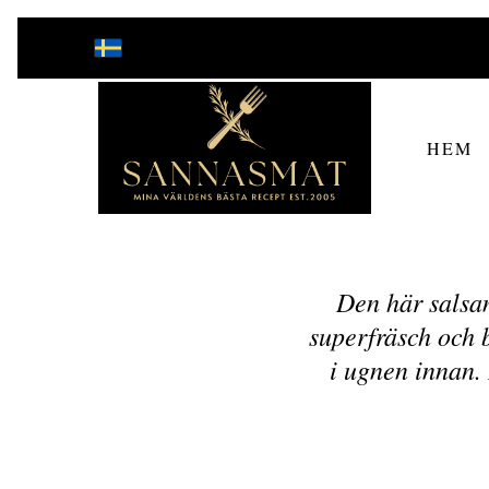
HEM
Den här salsan
superfräsch och b
i ugnen innan. 