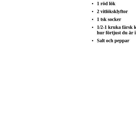
1 röd lök
2 vitlöksklyftor
1 tsk socker
1/2-1 kruka färsk
hur förtjust du är 
Salt och peppar