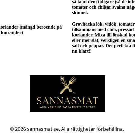
så ta ut dem tidigare (så de int
tomater och chiisar svalna någ
skinnet.
Grovhacka lök, vitlök, tomater
 koriander (mängd beroende på
tillsammans med chili, pressad
i koriander)
koriander. Mixa till önskad kons
eller mer slät, verkligen en 
salt och peppar. Det perfekta til
nu klart!!
© 2026
sannasmat.se. Alla rättigheter förbehållna.