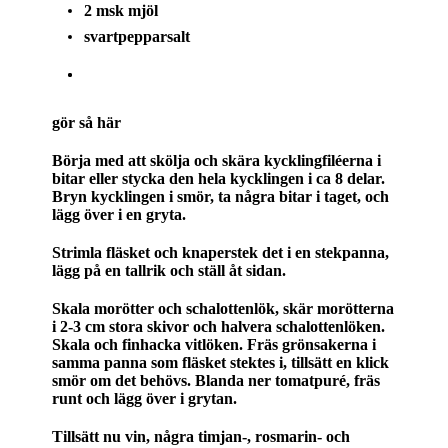
2 msk mjöl
svartpepparsalt
gör så här
Börja med att skölja och skära kycklingfiléerna i
bitar eller stycka den hela kycklingen i ca 8 delar.
Bryn kycklingen i smör, ta några bitar i taget, och
lägg över i en gryta.
Strimla fläsket och knaperstek det i en stekpanna,
lägg på en tallrik och ställ åt sidan.
Skala morötter och schalottenlök, skär morötterna
i 2-3 cm stora skivor och halvera schalottenlöken.
Skala och finhacka vitlöken. Fräs grönsakerna i
samma panna som fläsket stektes i, tillsätt en klick
smör om det behövs. Blanda ner tomatpuré, fräs
runt och lägg över i grytan.
Tillsätt nu vin, några timjan-, rosmarin- och