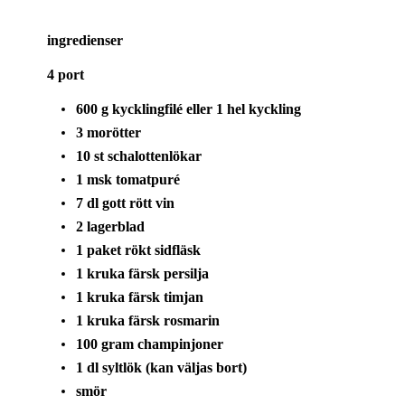
ingredienser
4 port
600 g kycklingfilé eller 1 hel kyckling
3 morötter
10 st schalottenlökar
1 msk tomatpuré
7 dl gott rött vin
2 lagerblad
1 paket rökt sidfläsk
1 kruka färsk persilja
1 kruka färsk timjan
1 kruka färsk rosmarin
100 gram champinjoner
1 dl syltlök (kan väljas bort)
smör