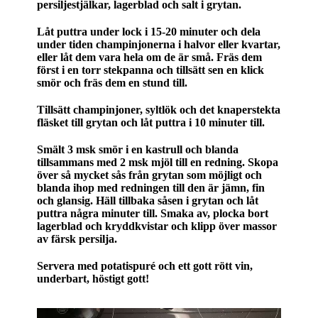
persiljestjälkar, lagerblad och salt i grytan.
Låt puttra under lock i 15-20 minuter och dela
under tiden champinjonerna i halvor eller kvartar,
eller låt dem vara hela om de är små. Fräs dem
först i en torr stekpanna och tillsätt sen en klick
smör och fräs dem en stund till.
Tillsätt champinjoner, syltlök och det knaperstekta
fläsket till grytan och låt puttra i 10 minuter till.
Smält 3 msk smör i en kastrull och blanda
tillsammans med 2 msk mjöl till en redning. Skopa
över så mycket sås från grytan som möjligt och
blanda ihop med redningen till den är jämn, fin
och glansig. Häll tillbaka såsen i grytan och låt
puttra några minuter till. Smaka av, plocka bort
lagerblad och kryddkvistar och klipp över massor
av färsk persilja.
Servera med potatispuré och ett gott rött vin,
underbart, höstigt gott!