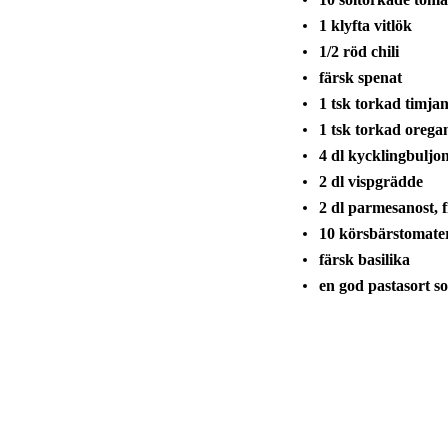
1 klyfta vitlök
1/2 röd chili
färsk spenat
1 tsk torkad timja
1 tsk torkad orega
4 dl kycklingbuljo
2 dl vispgrädde
2 dl parmesanost, f
10 körsbärstomate
färsk basilika
en god pastasort so