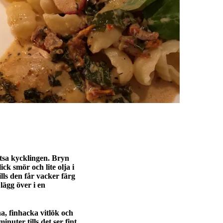
tsa kycklingen. Bryn
ick smör och lite olja i
ls den får vacker färg
lägg över i en
a, finhacka vitlök och
inuter tills det ser fint