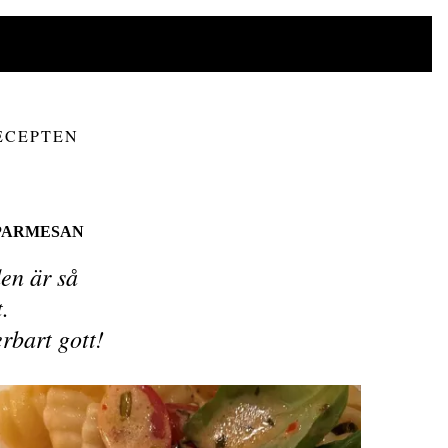
ECEPTEN
 PARMESAN
den är så
.
rbart gott!