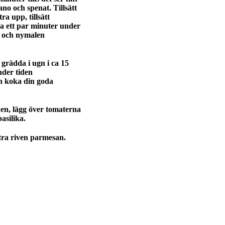
no och spenat. Tillsätt
ra upp, tillsätt
da ett par minuter under
 och nymalen
 grädda i ugn i ca 15
nder tiden
h koka din goda
nen, lägg över tomaterna
asilika.
tra riven parmesan.