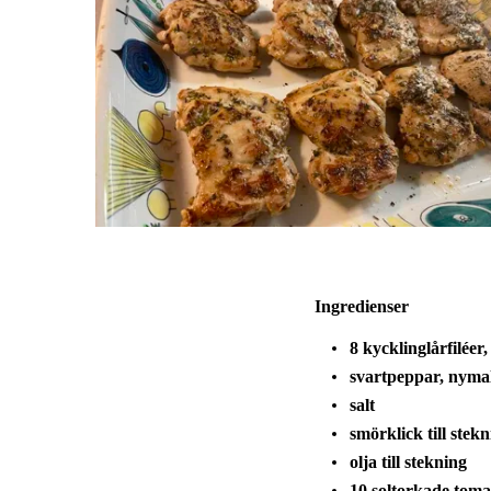
Ingredienser
8 kycklinglårfiléer
svartpeppar, nyma
salt
smörklick till stek
olja till stekning
10 soltorkade tomat