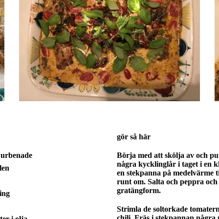
gör så här
, urbenade
Börja med att skölja av och pu
några kycklinglår i taget i en kl
len
en stekpanna på medelvärme til
runt om. Salta och peppra och 
gratängform.
ning
Strimla de soltorkade tomatern
chili. Fräs i stekpannan några m
er i olja