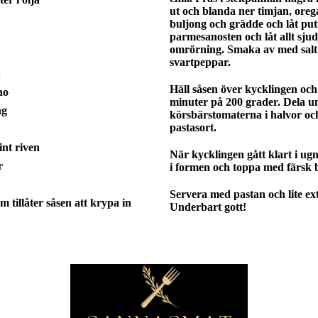
ut och blanda ner timjan, orega
buljong och grädde och låt putt
parmesanosten och låt allt sju
omrörning. Smaka av med salt
svartpeppar.
n
Häll såsen över kycklingen och
no
minuter på 200 grader. Dela u
ng
körsbärstomaterna i halvor oc
pastasort.
int riven
När kycklingen gått klart i ug
r
i formen och toppa med färsk b
Servera med pastan och lite ex
m tillåter såsen att krypa in
Underbart gott!