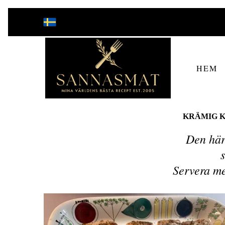
HEM
KRÄMIG K
Den här 
Servera me