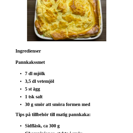
Ingredienser
Pannkakssmet
7 dl mjölk
3,5 dl vetemjöl
5 st ägg
1 tsk salt
30 g smör att smöra formen med
Tips på tillbehör till matig pannkaka:
Sidfläsk, ca 300 g