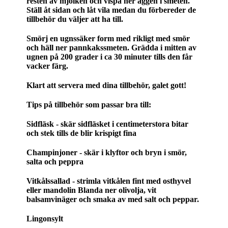
resten av mjölken och vispa ner äggen i smeten.
Ställ åt sidan och låt vila medan du förbereder de
tillbehör du väljer att ha till.
Smörj en ugnssäker form med rikligt med smör
och häll ner pannkakssmeten. Grädda i mitten av
ugnen på 200 grader i ca 30 minuter tills den får
vacker färg.
Klart att servera med dina tillbehör, galet gott!
Tips på tillbehör som passar bra till:
Sidfläsk - skär sidfläsket i centimeterstora bitar
och stek tills de blir krispigt fina
Champinjoner - skär i klyftor och bryn i smör,
salta och peppra
Vitkålssallad - strimla vitkålen fint med osthyvel
eller mandolin Blanda ner olivolja, vit
balsamvinäger och smaka av med salt och peppar.
Lingonsylt