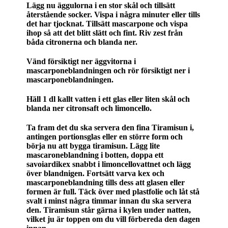
Lägg nu äggulorna i en stor skål och tillsätt
återstående socker. Vispa i några minuter eller tills
det har tjocknat. Tillsätt mascarpone och vispa
ihop så att det blitt slätt och fint. Riv zest från
båda citronerna och blanda ner.
Vänd försiktigt ner äggvitorna i
mascarponeblandningen och rör försiktigt ner i
mascarponeblandningen.
Häll 1 dl kallt vatten i ett glas eller liten skål och
blanda ner citronsaft och limoncello.
Ta fram det du ska servera den fina Tiramisun i,
antingen portionsglas eller en större form och
börja nu att bygga tiramisun. Lägg lite
mascaroneblandning i botten, doppa ett
savoiardikex snabbt i limoncellovattnet och lägg
över blandnigen. Fortsätt varva kex och
mascarponeblandning tills dess att glasen eller
formen är full. Täck över med plastfolie och låt stå
svalt i minst några timmar innan du ska servera
den. Tiramisun står gärna i kylen under natten,
vilket ju är toppen om du vill förbereda den dagen