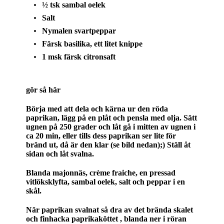
½ tsk sambal oelek
Salt
Nymalen svartpeppar
Färsk basilika, ett litet knippe
1 msk färsk citronsaft
gör så här
Börja med att dela och kärna ur den röda
paprikan, lägg på en plåt och pensla med olja. Sätt
ugnen på 250 grader och låt gå i mitten av ugnen i
ca 20 min, eller tills dess paprikan ser lite för
bränd ut, då är den klar (se bild nedan);) Ställ åt
sidan och låt svalna.
Blanda majonnäs, crème fraiche, en pressad
vitlöksklyfta, sambal oelek, salt och peppar i en
skål.
När paprikan svalnat så dra av det brända skalet
och finhacka paprikaköttet , blanda ner i röran