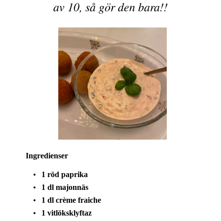
av 10, så gör den bara!!
Ingredienser
1 röd paprika
1 dl majonnäs
1 dl crème fraiche
1 vitlöksklyftaz