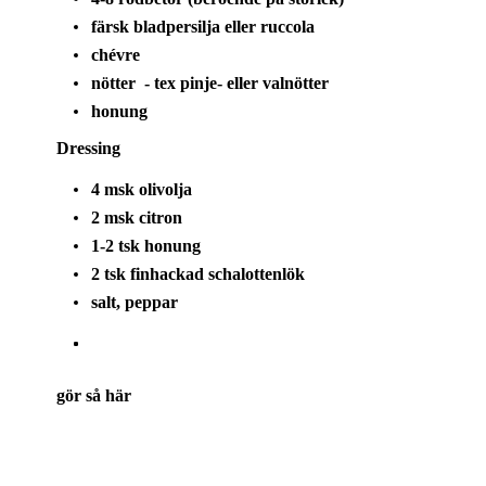
färsk bladpersilja eller ruccola
chévre
nötter - tex pinje- eller valnötter
honung
Dressing
4 msk olivolja
2 msk citron
1-2 tsk honung
2 tsk finhackad schalottenlök
salt, peppar
gör så här
Börja med att koka rödbetorna i cirka 30 minuter,
beroende på storlek. Känn med en sticka, de ska vara
mjuka men fortfarande ha lite stuns kvar.