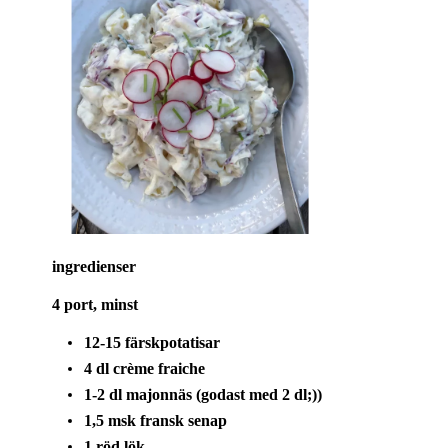
ingredienser
4 port, minst
12-15 färskpotatisar
4 dl crème fraiche
1-2 dl majonnäs (godast med 2 dl;))
1,5 msk fransk senap
1 röd lök