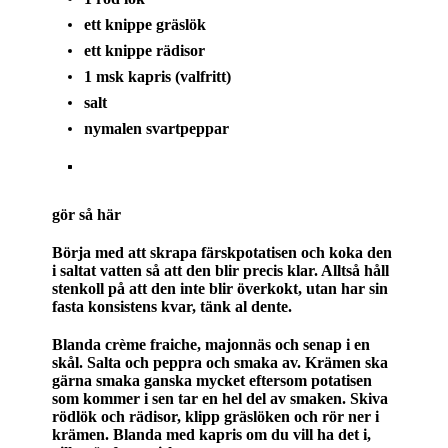
ett knippe gräslök
ett knippe rädisor
1 msk kapris (valfritt)
salt
nymalen svartpeppar
gör så här
Börja med att skrapa färskpotatisen och koka den
i saltat vatten så att den blir precis klar. Alltså håll
stenkoll på att den inte blir överkokt, utan har sin
fasta konsistens kvar, tänk al dente.
Blanda crème fraiche, majonnäs och senap i en
skål. Salta och peppra och smaka av. Krämen ska
gärna smaka ganska mycket eftersom potatisen
som kommer i sen tar en hel del av smaken. Skiva
rödlök och rädisor, klipp gräslöken och rör ner i
krämen. Blanda med kapris om du vill ha det i,