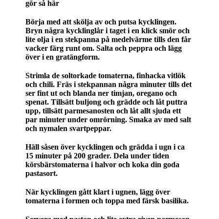
gör så här
Börja med att skölja av och putsa kycklingen.
Bryn några kycklinglår i taget i en klick smör och
lite olja i en stekpanna på medelvärme tills den får
vacker färg runt om. Salta och peppra och lägg
över i en gratängform.
Strimla de soltorkade tomaterna, finhacka vitlök
och chili. Fräs i stekpannan några minuter tills det
ser fint ut och blanda ner timjan, oregano och
spenat. Tillsätt buljong och grädde och låt puttra
upp, tillsätt parmesanosten och låt allt sjuda ett
par minuter under omrörning. Smaka av med salt
och nymalen svartpeppar.
Häll såsen över kycklingen och grädda i ugn i ca
15 minuter på 200 grader. Dela under tiden
körsbärstomaterna i halvor och koka din goda
pastasort.
När kycklingen gått klart i ugnen, lägg över
tomaterna i formen och toppa med färsk basilika.