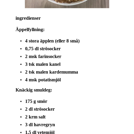
ingredienser
Äppelfyllning:
4 stora äpplen (eller 8 små)
0,75 dl strösocker
2 msk farinsocker
3 tsk malen kanel
2 tsk malen kardemumma
4 msk potatismjöl
Knäckig smuldeg:
175 g smör
2 dl strösocker
2 krm salt
3 dl havregryn
1,5 dl vetemjöl